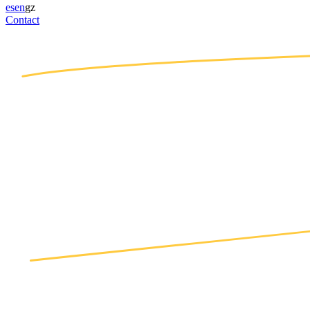
es
en
gz
Contact