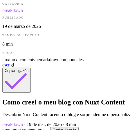
CATEGORÍA
breakdown
PUBLICADO
19 de marzo de 2026
TEMPO DE LECTURA
8
min
TEMAS
nuxt
nuxt content
vue
markdown
componentes
es
en
gl
Copiar ligazón
Como creei o meu blog con Nuxt Content
Descubrín Nuxt Content facendo o blog e sorprendeume o personaliza
breakdown
· 19 de mar. de 2026
· 8 min
nuxt, nuxt content, vue …